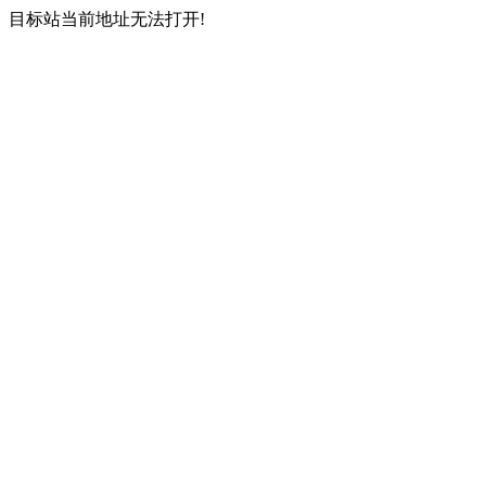
目标站当前地址无法打开!