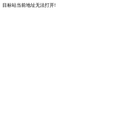
目标站当前地址无法打开!